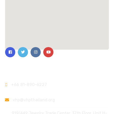
Contact Us
+66 81-890-6227
vhp@vhpthailand.org
919/449 Jewelry Trade Center, 37th Floor, Unit H-