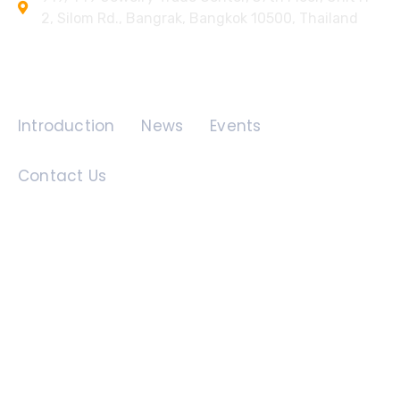
2, Silom Rd., Bangrak, Bangkok 10500, Thailand
Quick Links
Introduction
News
Events
Contact Us