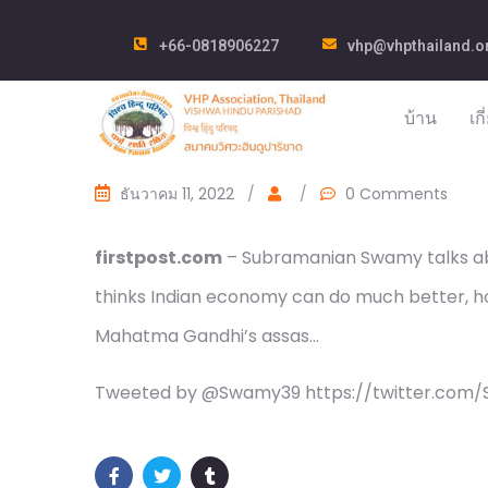
+66-0818906227
vhp@vhpthailand.o
บ้าน
เก
ธันวาคม 11, 2022
/
/
0 Comments
firstpost.com
– Subramanian Swamy talks abou
thinks Indian economy can do much better, h
Mahatma Gandhi’s assas…
Tweeted by @Swamy39 https://twitter.com/