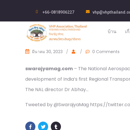
+66-0818906227
vhp@vhpthailand.o
บ้าน
เก
มีนาคม 30, 2023
/
/
0 Comments
swarajyamag.com
– The National Aerospace
development of India’s first Regional Transport 
The NAL director Dr Abhay…
Tweeted by @SwarajyaMag https://twitter.