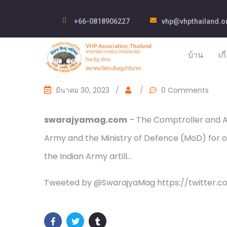
+66-0818906227
vhp@vhpthailand.o
บ้าน
เก
มีนาคม 30, 2023
/
/
0 Comments
swarajyamag.com
– The Comptroller and Au
Army and the Ministry of Defence (MoD) for onl
the Indian Army artill…
Tweeted by @SwarajyaMag https://twitter.