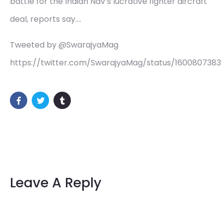
battle for the Indian Nav’s lucrative fighter aircraft
deal, reports say.…
Tweeted by @SwarajyaMag
https://twitter.com/SwarajyaMag/status/160080738
Leave A Reply