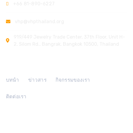
+66 81-890-6227
vhp@vhpthailand.org
919/449 Jewelry Trade Center, 37th Floor, Unit H-
2, Silom Rd., Bangrak, Bangkok 10500, Thailand
ลิงค์ด่วน
บทนำ
ข่าวสาร
กิจกรรมของเรา
ติดต่อเรา