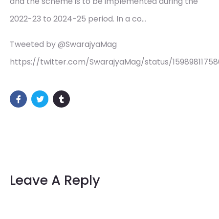
and the scheme is to be implemented during the
2022-23 to 2024-25 period. In a co…
Tweeted by @SwarajyaMag
https://twitter.com/SwarajyaMag/status/1598981175
Leave A Reply