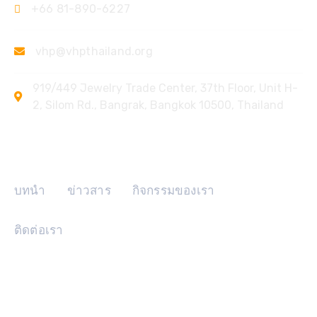
+66 81-890-6227
vhp@vhpthailand.org
919/449 Jewelry Trade Center, 37th Floor, Unit H-
2, Silom Rd., Bangrak, Bangkok 10500, Thailand
ลิงค์ด่วน
บทนำ
ข่าวสาร
กิจกรรมของเรา
ติดต่อเรา