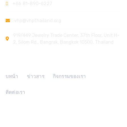
+66 81-890-6227
vhp@vhpthailand.org
919/449 Jewelry Trade Center, 37th Floor, Unit H-
2, Silom Rd., Bangrak, Bangkok 10500, Thailand
ลิงค์ด่วน
บทนำ
ข่าวสาร
กิจกรรมของเรา
ติดต่อเรา