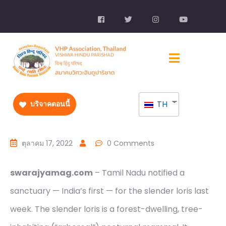
TH
บริจาคตอนนี้
ตุลาคม 17, 2022
0 Comments
swarajyamag.com
– Tamil Nadu notified a
sanctuary — India’s first — for the slender loris last
week. The slender loris is a forest-dwelling, tree-