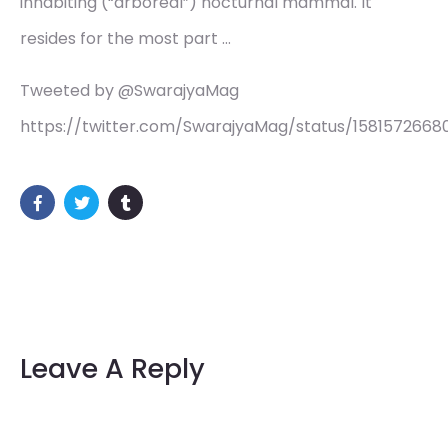
inhabiting (“arboreal”) nocturnal mammal. It
resides for the most part …
Tweeted by @SwarajyaMag
https://twitter.com/SwarajyaMag/status/1581572668
Leave A Reply