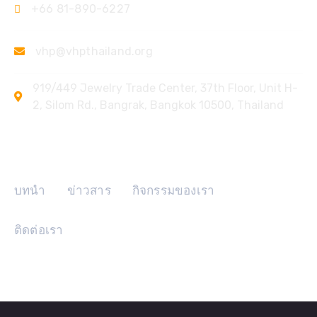
+66 81-890-6227
vhp@vhpthailand.org
919/449 Jewelry Trade Center, 37th Floor, Unit H-
2, Silom Rd., Bangrak, Bangkok 10500, Thailand
ลิงค์ด่วน
บทนำ
ข่าวสาร
กิจกรรมของเรา
ติดต่อเรา