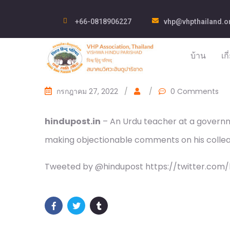
+66-0818906227
vhp@vhpthailand.o
บ้าน
เก
กรกฎาคม 27, 2022
/
/
0 Comments
hindupost.in
– An Urdu teacher at a govern
making objectionable comments on his colleag
Tweeted by @hindupost https://twitter.com