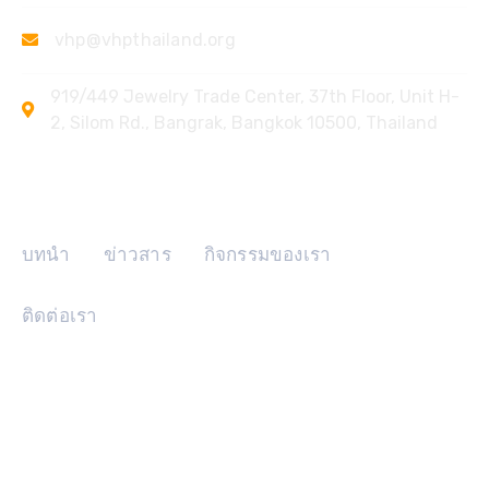
vhp@vhpthailand.org
919/449 Jewelry Trade Center, 37th Floor, Unit H-
2, Silom Rd., Bangrak, Bangkok 10500, Thailand
ลิงค์ด่วน
บทนำ
ข่าวสาร
กิจกรรมของเรา
ติดต่อเรา