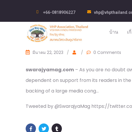
+66-0818906227
vhp@vhpthailand.o
บ้าน
เก
มีนาคม 22, 2023
/
/
0 Comments
swarajyamag.com
– As you are no doubt awa
dependent on support from its readers in the
backing of a large media cong…
Tweeted by @SwarajyaMag https://twitter.