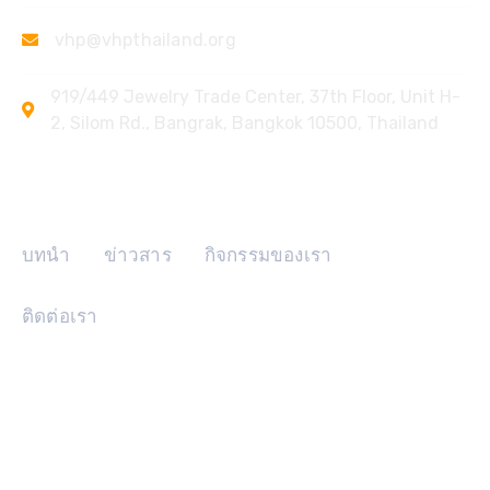
vhp@vhpthailand.org
919/449 Jewelry Trade Center, 37th Floor, Unit H-
2, Silom Rd., Bangrak, Bangkok 10500, Thailand
ลิงค์ด่วน
บทนำ
ข่าวสาร
กิจกรรมของเรา
ติดต่อเรา