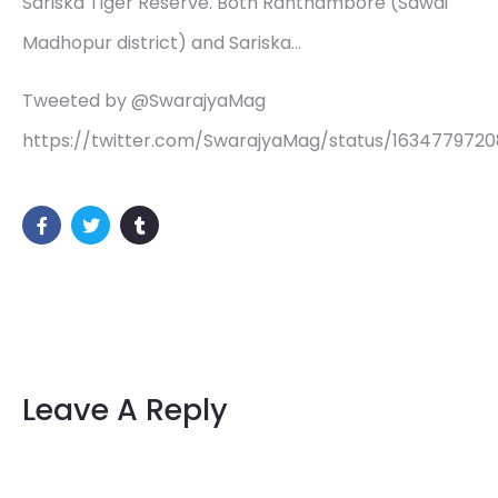
Sariska Tiger Reserve. Both Ranthambore (Sawai
Madhopur district) and Sariska…
Tweeted by @SwarajyaMag
https://twitter.com/SwarajyaMag/status/163477972
Leave A Reply