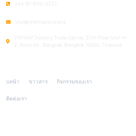
+66 81-890-6227
vhp@vhpthailand.org
919/449 Jewelry Trade Center, 37th Floor, Unit H-
2, Silom Rd., Bangrak, Bangkok 10500, Thailand
ลิงค์ด่วน
บทนำ
ข่าวสาร
กิจกรรมของเรา
ติดต่อเรา