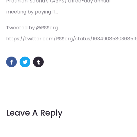
Pratinidhi Sabha’s (ABPS) three-day annual
meeting by paying fl…
Tweeted by @RSSorg
https://twitter.com/RSSorg/status/163490858036851
Leave A Reply