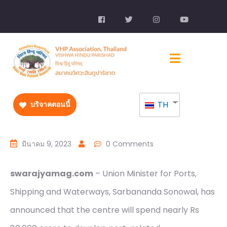
TH
บริจาคตอนนี้
มีนาคม 9, 2023
0 Comments
swarajyamag.com
– Union Minister for Ports,
Shipping and Waterways, Sarbananda Sonowal, has
announced that the centre will spend nearly Rs