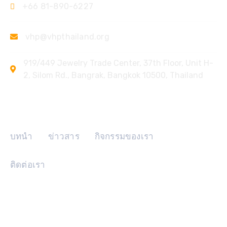
+66 81-890-6227
vhp@vhpthailand.org
919/449 Jewelry Trade Center, 37th Floor, Unit H-
2, Silom Rd., Bangrak, Bangkok 10500, Thailand
ลิงค์ด่วน
บทนำ
ข่าวสาร
กิจกรรมของเรา
ติดต่อเรา