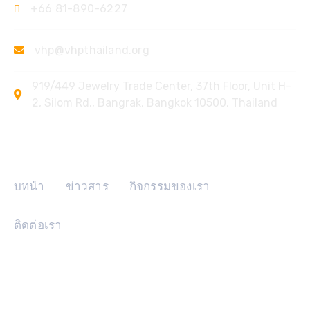
+66 81-890-6227
vhp@vhpthailand.org
919/449 Jewelry Trade Center, 37th Floor, Unit H-
2, Silom Rd., Bangrak, Bangkok 10500, Thailand
ลิงค์ด่วน
บทนำ
ข่าวสาร
กิจกรรมของเรา
ติดต่อเรา