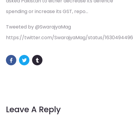
asked Pakistan to either decrease its defence
spending or increase its GST, repo…
Tweeted by @SwarajyaMag
https://twitter.com/SwarajyaMag/status/163049449
Leave A Reply