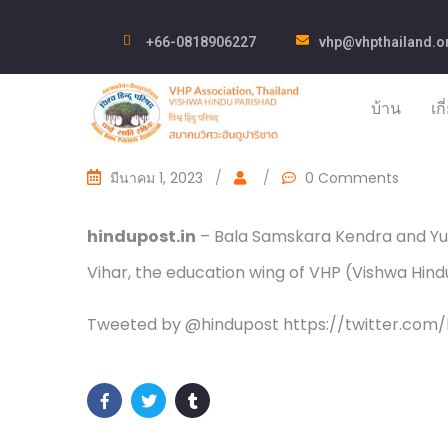
+66-0818906227
vhp@vhpthailand.o
บ้าน
เก
มีนาคม 1, 2023
/
/
0 Comments
hindupost.in
– Bala Samskara Kendra and Yuv
Vihar, the education wing of VHP (Vishwa Hind
Tweeted by @hindupost https://twitter.com