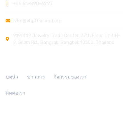
+66 81-890-6227
vhp@vhpthailand.org
919/449 Jewelry Trade Center, 37th Floor, Unit H-
2, Silom Rd., Bangrak, Bangkok 10500, Thailand
ลิงค์ด่วน
บทนำ
ข่าวสาร
กิจกรรมของเรา
ติดต่อเรา