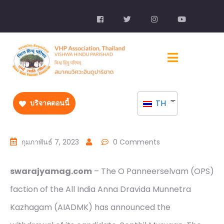
TH
บริจาคตอนนี้
กุมภาพันธ์ 7, 2023
0 Comments
swarajyamag.com
– The O Panneerselvam (OPS)
faction of the All India Anna Dravida Munnetra
Kazhagam (AIADMK) has announced the