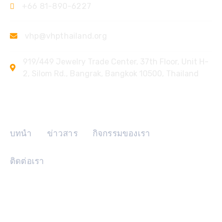
+66 81-890-6227
vhp@vhpthailand.org
919/449 Jewelry Trade Center, 37th Floor, Unit H-
2, Silom Rd., Bangrak, Bangkok 10500, Thailand
ลิงค์ด่วน
บทนำ
ข่าวสาร
กิจกรรมของเรา
ติดต่อเรา