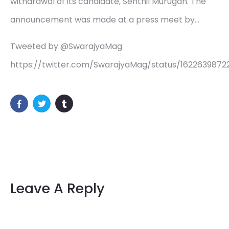
withdrawal of its candidate, Senthil Murugan. The
announcement was made at a press meet by…
Tweeted by @SwarajyaMag
https://twitter.com/SwarajyaMag/status/162263987
Leave A Reply