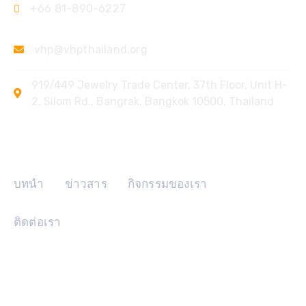
+66 81-890-6227
vhp@vhpthailand.org
919/449 Jewelry Trade Center, 37th Floor, Unit H-
2, Silom Rd., Bangrak, Bangkok 10500, Thailand
ลิงค์ด่วน
บทนำ
ข่าวสาร
กิจกรรมของเรา
ติดต่อเรา