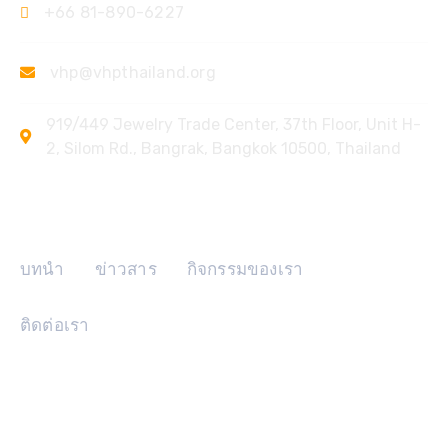
+66 81-890-6227
vhp@vhpthailand.org
919/449 Jewelry Trade Center, 37th Floor, Unit H-
2, Silom Rd., Bangrak, Bangkok 10500, Thailand
ลิงค์ด่วน
บทนำ
ข่าวสาร
กิจกรรมของเรา
ติดต่อเรา