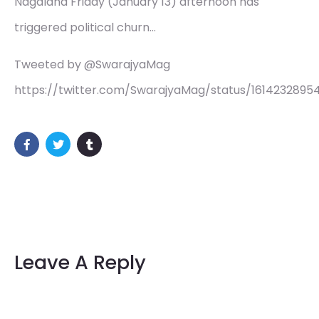
Nagaland Friday (January 13) afternoon has
triggered political churn…
Tweeted by @SwarajyaMag
https://twitter.com/SwarajyaMag/status/1614232895
Leave A Reply