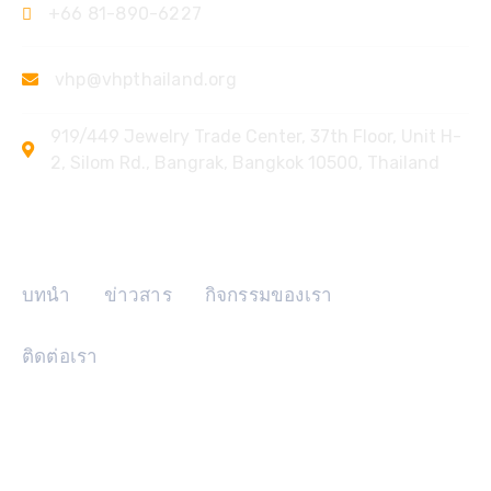
+66 81-890-6227
vhp@vhpthailand.org
919/449 Jewelry Trade Center, 37th Floor, Unit H-
2, Silom Rd., Bangrak, Bangkok 10500, Thailand
ลิงค์ด่วน
บทนำ
ข่าวสาร
กิจกรรมของเรา
ติดต่อเรา