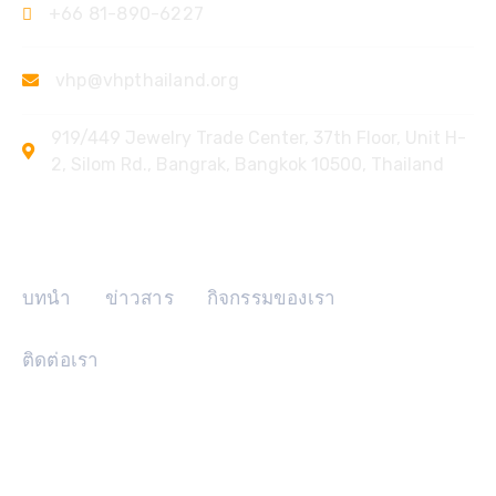
+66 81-890-6227
vhp@vhpthailand.org
919/449 Jewelry Trade Center, 37th Floor, Unit H-
2, Silom Rd., Bangrak, Bangkok 10500, Thailand
ลิงค์ด่วน
บทนำ
ข่าวสาร
กิจกรรมของเรา
ติดต่อเรา