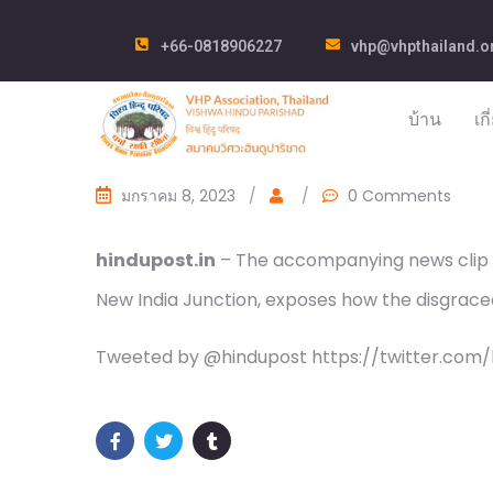
+66-0818906227
vhp@vhpthailand.o
บ้าน
เก
มกราคม 8, 2023
/
/
0 Comments
hindupost.in
– The accompanying news clip f
New India Junction, exposes how the disgrace
Tweeted by @hindupost https://twitter.com/