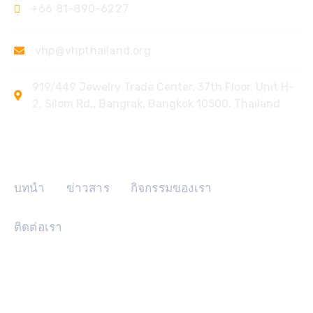
+66 81-890-6227
vhp@vhpthailand.org
919/449 Jewelry Trade Center, 37th Floor, Unit H-
2, Silom Rd., Bangrak, Bangkok 10500, Thailand
ลิงค์ด่วน
บทนำ
ข่าวสาร
กิจกรรมของเรา
ติดต่อเรา