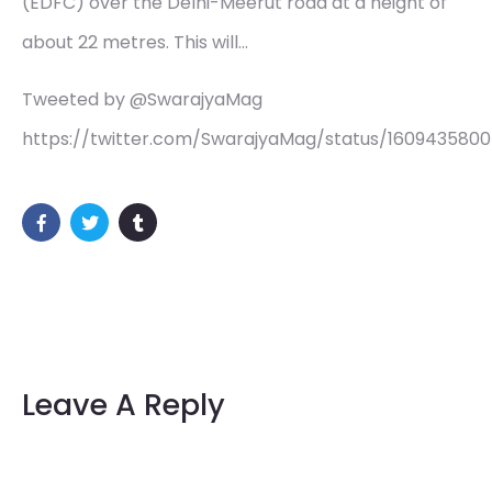
(EDFC) over the Delhi-Meerut road at a height of
about 22 metres. This will…
Tweeted by @SwarajyaMag
https://twitter.com/SwarajyaMag/status/160943580
Leave A Reply