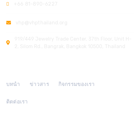
+66 81-890-6227
vhp@vhpthailand.org
919/449 Jewelry Trade Center, 37th Floor, Unit H-
2, Silom Rd., Bangrak, Bangkok 10500, Thailand
ลิงค์ด่วน
บทนำ
ข่าวสาร
กิจกรรมของเรา
ติดต่อเรา