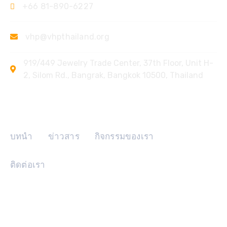
+66 81-890-6227
vhp@vhpthailand.org
919/449 Jewelry Trade Center, 37th Floor, Unit H-
2, Silom Rd., Bangrak, Bangkok 10500, Thailand
ลิงค์ด่วน
บทนำ
ข่าวสาร
กิจกรรมของเรา
ติดต่อเรา