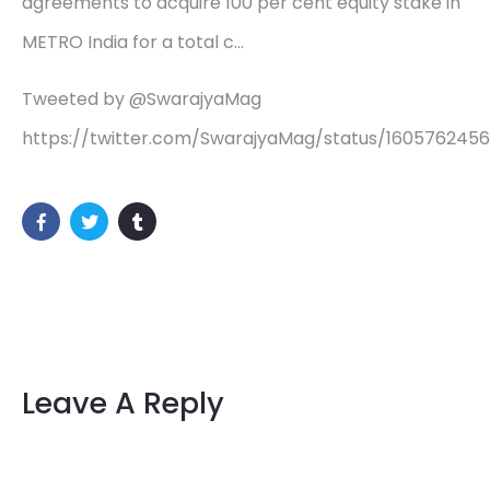
agreements to acquire 100 per cent equity stake in
METRO India for a total c…
Tweeted by @SwarajyaMag
https://twitter.com/SwarajyaMag/status/160576245
Leave A Reply