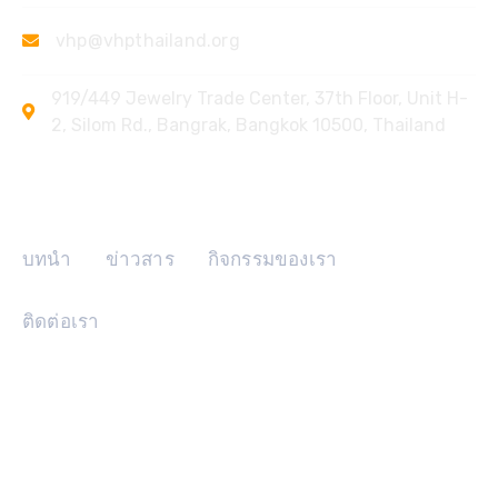
vhp@vhpthailand.org
919/449 Jewelry Trade Center, 37th Floor, Unit H-
2, Silom Rd., Bangrak, Bangkok 10500, Thailand
ลิงค์ด่วน
บทนำ
ข่าวสาร
กิจกรรมของเรา
ติดต่อเรา