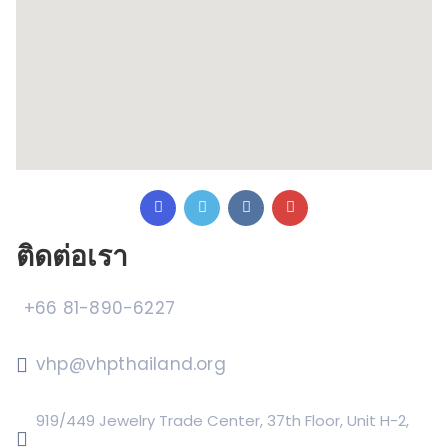
ติดต่อเรา
+66 81-890-6227
vhp@vhpthailand.org
919/449 Jewelry Trade Center, 37th Floor, Unit H-2,