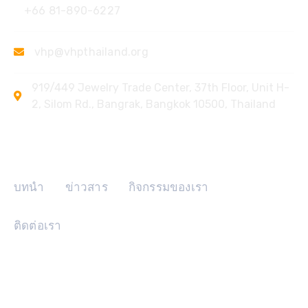
+66 81-890-6227
vhp@vhpthailand.org
919/449 Jewelry Trade Center, 37th Floor, Unit H-
2, Silom Rd., Bangrak, Bangkok 10500, Thailand
ลิงค์ด่วน
บทนำ
ข่าวสาร
กิจกรรมของเรา
ติดต่อเรา