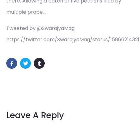
there. Allowing a batch of five petitions filed by
multiple prope…
Tweeted by @SwarajyaMag
https://twitter.com/SwarajyaMag/status/1586621432
Leave A Reply