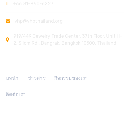
+66 81-890-6227
vhp@vhpthailand.org
919/449 Jewelry Trade Center, 37th Floor, Unit H-
2, Silom Rd., Bangrak, Bangkok 10500, Thailand
ลิงค์ด่วน
บทนำ
ข่าวสาร
กิจกรรมของเรา
ติดต่อเรา