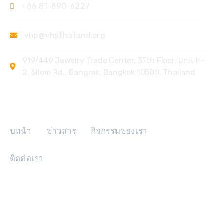
+66 81-890-6227
vhp@vhpthailand.org
919/449 Jewelry Trade Center, 37th Floor, Unit H-
2, Silom Rd., Bangrak, Bangkok 10500, Thailand
ลิงค์ด่วน
บทนำ
ข่าวสาร
กิจกรรมของเรา
ติดต่อเรา