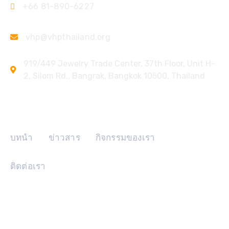
+66 81-890-6227
vhp@vhpthailand.org
919/449 Jewelry Trade Center, 37th Floor, Unit H-
2, Silom Rd., Bangrak, Bangkok 10500, Thailand
ลิงค์ด่วน
บทนำ
ข่าวสาร
กิจกรรมของเรา
ติดต่อเรา