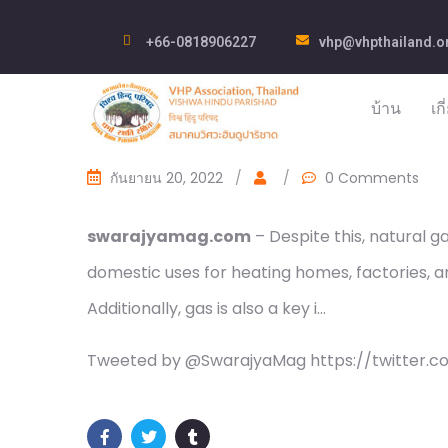
+66-0818906227
vhp@vhpthailand.o
บ้าน
เก
กันยายน 20, 2022
/
/
0 Comments
swarajyamag.com
– Despite this, natural g
domestic uses for heating homes, factories, an
Additionally, gas is also a key i…
Tweeted by @SwarajyaMag https://twitter.