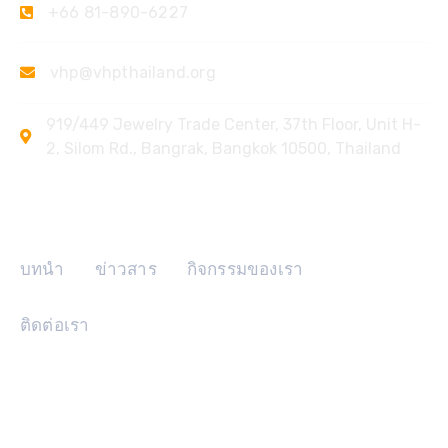
+66 81-890-6227
vhp@vhpthailand.org
919/449 Jewelry Trade Center, 37th Floor, Unit H-
2, Silom Rd., Bangrak, Bangkok 10500, Thailand
ลิงค์ด่วน
บทนำ
ข่าวสาร
กิจกรรมของเรา
ติดต่อเรา