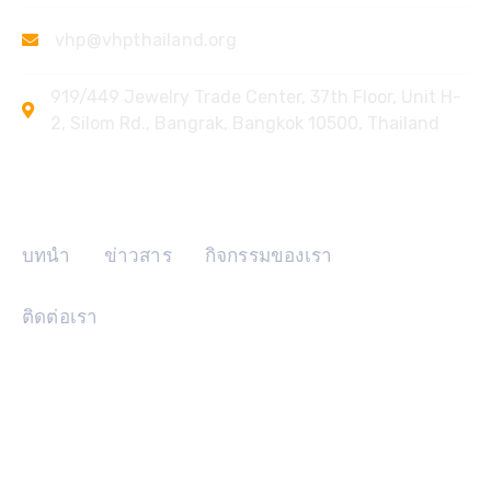
vhp@vhpthailand.org
919/449 Jewelry Trade Center, 37th Floor, Unit H-
2, Silom Rd., Bangrak, Bangkok 10500, Thailand
ลิงค์ด่วน
บทนำ
ข่าวสาร
กิจกรรมของเรา
ติดต่อเรา