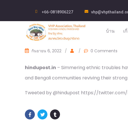
+66-0818906227
vhp@vhpthailand.o
บ้าน
เก
กันยายน 6, 2022
/
/
0 Comments
hindupost.in
– Simmering ethnic troubles hav
and Bengali communities reviving their stron
Tweeted by @hindupost https://twitter.com