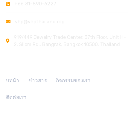
+66 81-890-6227
vhp@vhpthailand.org
919/449 Jewelry Trade Center, 37th Floor, Unit H-
2, Silom Rd., Bangrak, Bangkok 10500, Thailand
ลิงค์ด่วน
บทนำ
ข่าวสาร
กิจกรรมของเรา
ติดต่อเรา