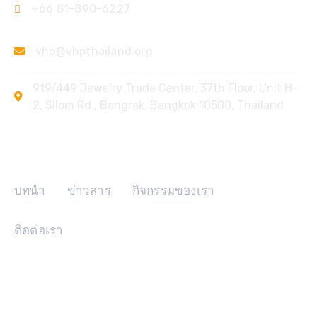
+66 81-890-6227
vhp@vhpthailand.org
919/449 Jewelry Trade Center, 37th Floor, Unit H-
2, Silom Rd., Bangrak, Bangkok 10500, Thailand
ลิงค์ด่วน
บทนำ
ข่าวสาร
กิจกรรมของเรา
ติดต่อเรา