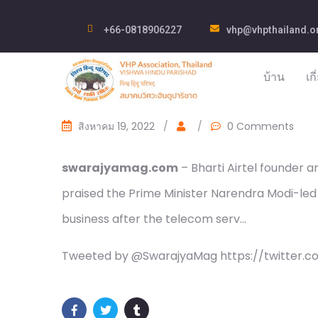
+66-0818906227
vhp@vhpthailand.o
บ้าน
เก
สิงหาคม 19, 2022
/
/
0 Comments
swarajyamag.com
– Bharti Airtel founder 
praised the Prime Minister Narendra Modi-led 
business after the telecom serv…
Tweeted by @SwarajyaMag https://twitter.