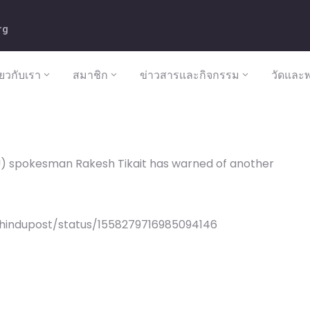
rg
ี่ยวกับเรา
สมาชิก
ข่าวสารและกิจกรรม
วัดและพ
U) spokesman Rakesh Tikait has warned of another
/hindupost/status/1558279716985094146