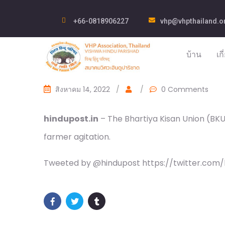
+66-0818906227
vhp@vhpthailand.o
บ้าน
เก
สิงหาคม 14, 2022
/
/
0 Comments
hindupost.in
– The Bhartiya Kisan Union (BK
farmer agitation.
Tweeted by @hindupost https://twitter.com