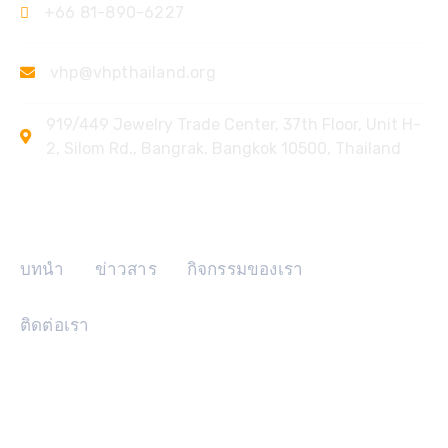
+66 81-890-6227
vhp@vhpthailand.org
919/449 Jewelry Trade Center, 37th Floor, Unit H-
2, Silom Rd., Bangrak, Bangkok 10500, Thailand
ลิงค์ด่วน
บทนำ
ข่าวสาร
กิจกรรมของเรา
ติดต่อเรา