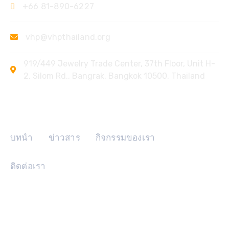
+66 81-890-6227
vhp@vhpthailand.org
919/449 Jewelry Trade Center, 37th Floor, Unit H-
2, Silom Rd., Bangrak, Bangkok 10500, Thailand
ลิงค์ด่วน
บทนำ
ข่าวสาร
กิจกรรมของเรา
ติดต่อเรา