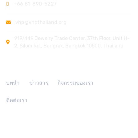
+66 81-890-6227
vhp@vhpthailand.org
919/449 Jewelry Trade Center, 37th Floor, Unit H-
2, Silom Rd., Bangrak, Bangkok 10500, Thailand
ลิงค์ด่วน
บทนำ
ข่าวสาร
กิจกรรมของเรา
ติดต่อเรา