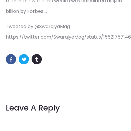
man in the world. His wealth was calculated at $116
billion by Forbes …
Tweeted by @SwarajyaMag
https://twitter.com/SwarajyaMag/status/1552175714
Leave A Reply