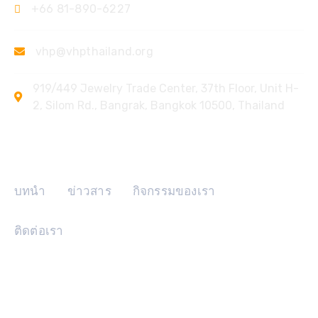
+66 81-890-6227
vhp@vhpthailand.org
919/449 Jewelry Trade Center, 37th Floor, Unit H-
2, Silom Rd., Bangrak, Bangkok 10500, Thailand
ลิงค์ด่วน
บทนำ
ข่าวสาร
กิจกรรมของเรา
ติดต่อเรา