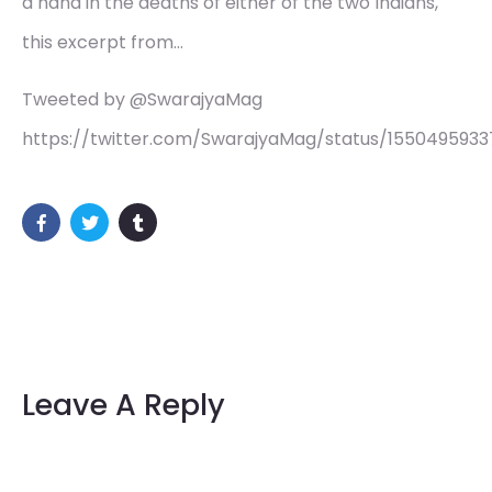
a hand in the deaths of either of the two Indians,
this excerpt from…
Tweeted by @SwarajyaMag
https://twitter.com/SwarajyaMag/status/155049593
Leave A Reply