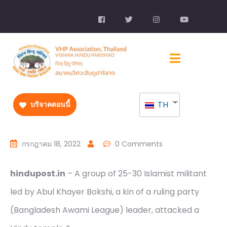
TH
บริจาคตอนนี้
กรกฎาคม 18, 2022
0 Comments
hindupost.in
– A group of 25-30 Islamist militant
led by Abul Khayer Bokshi, a kin of a ruling party
(Bangladesh Awami League) leader, attacked a