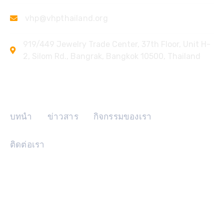
vhp@vhpthailand.org
919/449 Jewelry Trade Center, 37th Floor, Unit H-
2, Silom Rd., Bangrak, Bangkok 10500, Thailand
ลิงค์ด่วน
บทนำ
ข่าวสาร
กิจกรรมของเรา
ติดต่อเรา