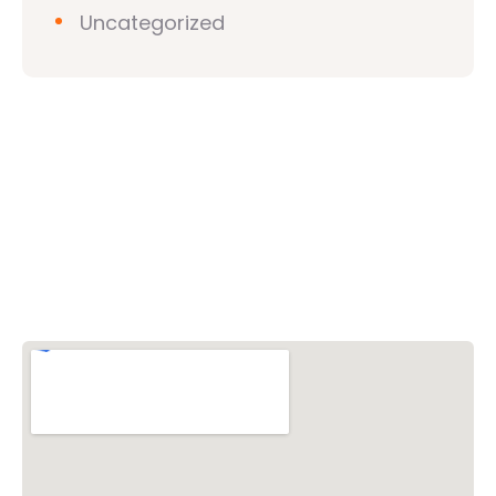
Uncategorized
วิชวาฮินดูปาริชาด (VHP)