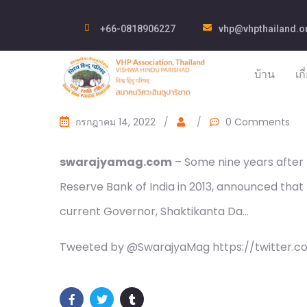
+66-0818906227
vhp@vhpthailand.o
บ้าน
เก
กรกฎาคม 14, 2022
/
/
0 Comments
swarajyamag.com
– Some nine years after 
Reserve Bank of India in 2013, announced that 
current Governor, Shaktikanta Da…
Tweeted by @SwarajyaMag https://twitter.