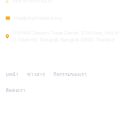
+66 81-890-6227
vhp@vhpthailand.org
919/449 Jewelry Trade Center, 37th Floor, Unit H-
2, Silom Rd., Bangrak, Bangkok 10500, Thailand
ลิงค์ด่วน
บทนำ
ข่าวสาร
กิจกรรมของเรา
ติดต่อเรา