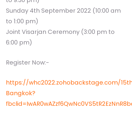
to 9:30 pm)
Sunday 4th September 2022 (10:00 am
to 1:00 pm)
Joint Visarjan Ceremony (3:00 pm to
6:00 pm)
Register Now:-
https://whc2022.zohobackstage.com/15t
Bangkok?
fbclid=IwAR0wAZzf6QwNc0VS5tR2EzNnR8