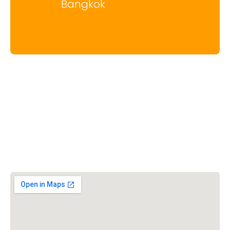
Bangkok
วิชวาฮินดูปาริชาด (VHP)