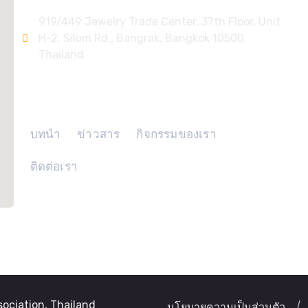
919/449 Jewelry Trade Center, 37th Floor, Unit
H-2, Silom Rd., Bangrak, Bangkok 10500,
Thailand
ลิงค์ด่วน
บทนำ
ข่าวสาร
กิจกรรมของเรา
ติดต่อเรา
ociation, Thailand
นโยบายความเป็นส่วนตัว
/