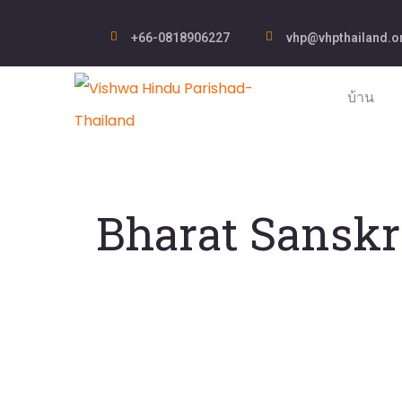
+66-0818906227
vhp@vhpthailand.o
บ้าน
Bharat Sanskr